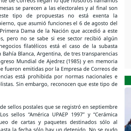
nte de Correos llegan lo que nosotros llamamos
omesas se parecen a las electorales y al final son
ste tipo de propuestas no está exenta la
bierno, que asumió funciones el 6 de agosto del
 Primera Dama de la Nación que accedió a este
s, pero no se sabe si ese sector recibió algún
egocios filatélicos está el caso de la subasta
n Bahía Blanca, Argentina, de tres transparencias
ongreso Mundial de Ajedrez (1985) y en memoria
ue fueron emitidas por la Empresa de Correos de
rencias está prohibida por normas nacionales e
telistas. Sin embargo, reconocen que este tipo de
n de sellos postales que se registró en septiembre
Los sellos “América UPAEP 1997” y “Cerámica
ueo de cartas y paquetes destinados sólo al
 hasta la fecha sólo hay un detenido. No se pudo