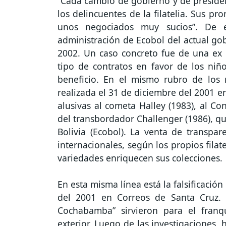
“Cada cambio de gobierno y de preside
los delincuentes de la filatelia. Sus pr
unos negociados muy sucios”. De e
administración de Ecobol del actual go
2002. Un caso concreto fue de una ex
tipo de contratos en favor de los niño
beneficio. En el mismo rubro de los n
realizada el 31 de diciembre del 2001 e
alusivas al cometa Halley (1983), al C
del transbordador Challenger (1986), q
Bolivia (Ecobol). La venta de transpa
internacionales, según los propios fila
variedades enriquecen sus colecciones.
En esta misma línea está la falsificació
del 2001 en Correos de Santa Cruz. 
Cochabamba” sirvieron para el franq
exterior. Luego de las investigaciones,