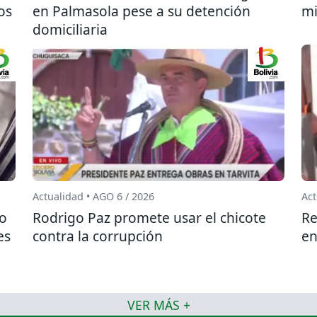
os
en Palmasola pese a su detención
mi
domiciliaria
Actualidad • AGO 6 / 2026
Act
do
Rodrigo Paz promete usar el chicote
Re
es
contra la corrupción
en
VER MÁS +