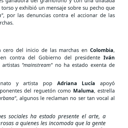
es ganadora del gramófono y con una dilatada
u torso y exhibió un mensaje sobre su pecho que
n"
, por las denuncias contra el accionar de las
rchas.
a
 cero del inicio de las marchas en
Colombia
,
s en contra del Gobierno del presidente
Iván
 artistas
"mainstream"
no ha estado exenta de
lenato y artista pop
Adriana Lucía
apoyó
exponentes del reguetón como
Maluma
, estrella
rbana"
, algunos le reclaman no ser tan vocal al
es sociales ha estado presente el arte, a
rosas a quienes les incomoda que la gente