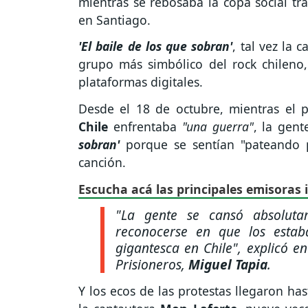
mientras se rebosaba la copa social tr
en Santiago.
'El baile de los que sobran'
, tal vez la 
grupo más simbólico del rock chileno, 
plataformas digitales.
Desde el 18 de octubre, mientras el 
Chile
enfrentaba
"una guerra"
, la gent
sobran'
porque se sentían "pateando p
canción.
Escucha acá las principales emisoras 
"La gente se cansó absoluta
reconocerse en que los estaba
gigantesca en Chile"
, explicó e
Prisioneros,
Miguel Tapia
.
Y los ecos de las protestas llegaron ha