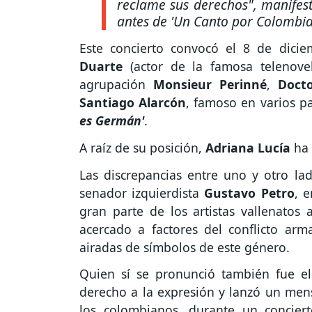
reclame sus derechos"
, manifes
antes de
'Un Canto por Colombia 
Este concierto convocó el 8 de dic
Duarte
(actor de la famosa telenov
agrupación
Monsieur Perinné
,
Doct
Santiago Alarcón
, famoso en varios pa
es Germán'
.
A raíz de su posición,
Adriana Lucía
ha
Las discrepancias entre uno y otro la
senador izquierdista
Gustavo Petro
, 
gran parte de los artistas vallenatos 
acercado a factores del conflicto ar
airadas de símbolos de este género.
Quien sí se pronunció también fue e
derecho a la expresión y lanzó un mens
los colombianos, durante un concie