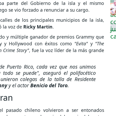
ba parte del Gobierno de la isla y el mismo
ego se vio forzado a renunciar a su cargo.
alles de los principales municipios de la isla,
ió la voz de
Ricky Martin
.
nudo y múltiple ganador de premios Grammy que
y y Hollywood con éxitos como
"Evita"
y
"The
n Crime Story"
, fue la voz líder de la más grande
 de Puerto Rico, cada vez que nos unimos
a todo se puede"
, aseguró el polifacético
 unieron colegas de la talla de Residente
nny
y el actor
Benicio del Toro
.
bran
el pasado chileno volvieron a ser entonados