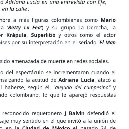
tó Adriana Lucía en una entrevista con Efe,
en la calle'
.
iembre a más figuras colombianas como
Mario
ela
'Betty La Fea'
) y su grupo La Derecha, la
or Krápula
,
Superlitio
y otros como el actor
íses por su interpretación en el seriado
'El Man
 sido amenazada de muerte en redes sociales.
do del espectáculo se incrementaron cuando el
ensalzando la actitud de
Adriana Lucía
, atacó a
al haberse, según él,
"alejado del campesino"
y
mado colombiano, lo que le aparejó respuestas
l reconocido reguetonero
J Balvin
defendió el
aje muy sentido en el que invitó a la unión de
rto en la
Ciudad de México
el pasado 24 de