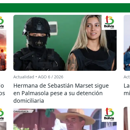
Actualidad • AGO 6 / 2026
Act
do
Hermana de Sebastián Marset sigue
La
os
en Palmasola pese a su detención
mi
domiciliaria