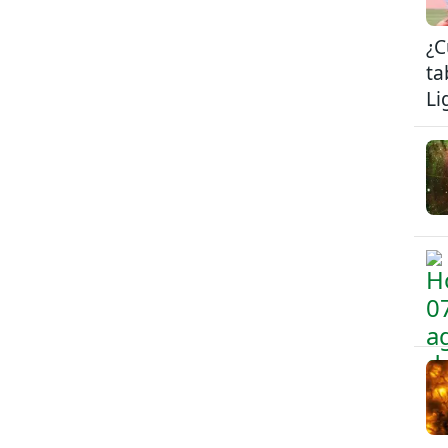
¿C
ta
Li