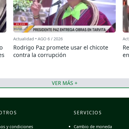
Actualidad • AGO 6 / 2026
Act
do
Rodrigo Paz promete usar el chicote
Re
es
contra la corrupción
en
VER MÁS +
OTROS
SERVICIOS
Cambio de moneda
os y condiciones