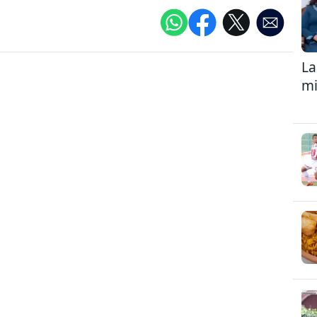
La
mi