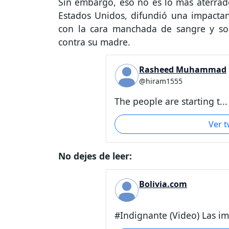
Sin embargo, eso no es lo más aterrado
Estados Unidos, difundió una impactan
con la cara manchada de sangre y son
contra su madre.
Rasheed Muhammad
@hiram1555
The people are starting t...
Ver 
No dejes de leer:
Bolivia.com
#Indignante (Video) Las im