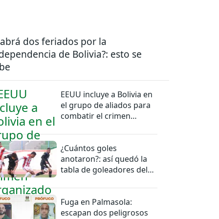
abrá dos feriados por la
dependencia de Bolivia?: esto se
be
EEUU incluye a Bolivia en
el grupo de aliados para
combatir el crimen
organizado
¿Cuántos goles
anotaron?: así quedó la
tabla de goleadores del
torneo de la Liga
Fuga en Palmasola:
escapan dos peligrosos