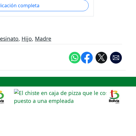
licación completa
esinato
,
Hijo
,
Madre