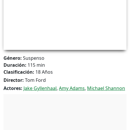
Género:
Suspenso
Duración:
115 min
Clasificación:
18 Años
Director:
Tom Ford
Actores:
Jake Gyllenhaal
,
Amy Adams
,
Michael Shannon