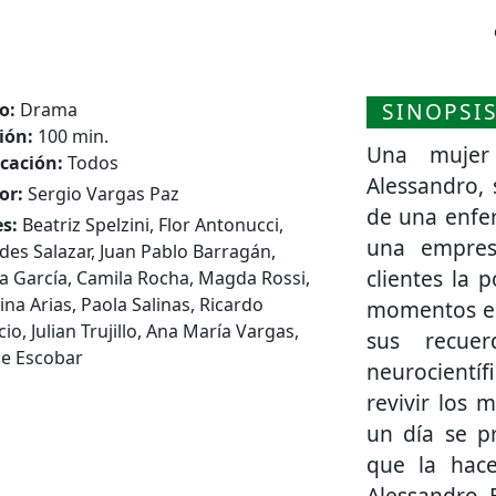
SINOPSI
o:
Drama
ión:
100 min.
Una mujer
icación:
Todos
Alessandro,
or:
Sergio Vargas Paz
de una enfe
s:
Beatriz Spelzini, Flor Antonucci,
una empres
es Salazar, Juan Pablo Barragán,
clientes la p
ia García, Camila Rocha, Magda Rossi,
ina Arias, Paola Salinas, Ricardo
momentos esp
o, Julian Trujillo, Ana María Vargas,
sus recue
ue Escobar
neurocientíf
revivir los
un día se p
que la hace
Alessandro. 