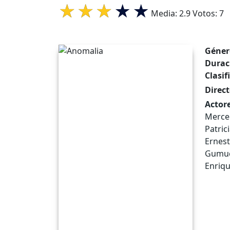
Media:
2.9
Votos:
7
Géner
Durac
Clasif
Direct
Actore
Merced
Patric
Ernest
Gumuci
Enriq