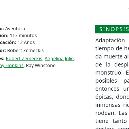
SINOPSI
o:
Aventura
ión:
113 minutos
Adaptación
icación:
12 Años
tiempo de h
or:
Robert Zemeckis
da muerte al
s:
Robert Zemeckis
,
Angelina Jolie
,
de la desp
ny Hopkins
, Ray Winstone
monstruo. E
posibles p
entonces u
épicas, don
inmensas riq
rodean. Las
tiene tanto
destino co