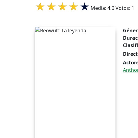
Media:
4.0
Votos:
1
Géner
Durac
Clasif
Direct
Actore
Antho