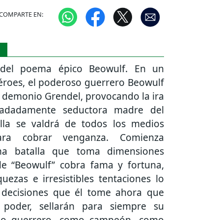
COMPARTE EN:
S
 del poema épico Beowulf. En un
éroes, el poderoso guerrero Beowulf
 demonio Grendel, provocando la ira
iadadamente seductora madre del
lla se valdrá de todos los medios
ara cobrar venganza. Comienza
na batalla que toma dimensiones
de “Beowulf” cobra fama y fortuna,
uezas e irresistibles tentaciones lo
 decisiones que él tome ahora que
 poder, sellarán para siempre su
mo guerrero, como campeón, como