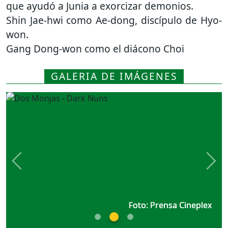
que ayudó a Junia a exorcizar demonios.
Shin Jae-hwi como Ae-dong, discípulo de Hyo-
won.
Gang Dong-won como el diácono Choi
GALERIA DE IMÁGENES
Previous
Nex
Foto: Prensa Cineplex
Foto: Prensa Cineplex
Foto: Prensa Cineplex