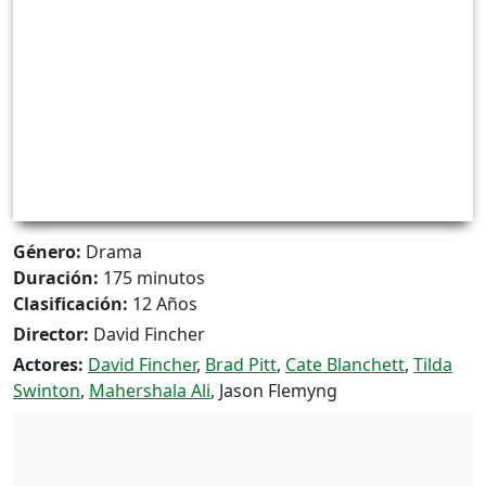
Género:
Drama
Duración:
175 minutos
Clasificación:
12 Años
Director:
David Fincher
Actores:
David Fincher
,
Brad Pitt
,
Cate Blanchett
,
Tilda
Swinton
,
Mahershala Ali
, Jason Flemyng