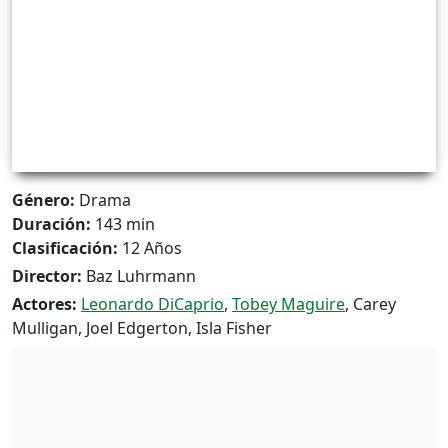
Género:
Drama
Duración:
143 min
Clasificación:
12 Años
Director:
Baz Luhrmann
Actores:
Leonardo DiCaprio
,
Tobey Maguire
, Carey
Mulligan, Joel Edgerton, Isla Fisher