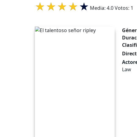
Media:
4.0
Votos:
1
Géner
Durac
Clasif
Direct
Actore
Law