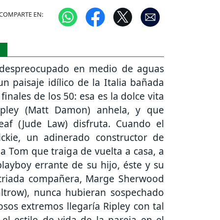
COMPARTE EN:
S
 despreocupado en medio de aguas
un paisaje idílico de la Italia bañada
 finales de los 50: esa es la dolce vita
pley (Matt Damon) anhela, y que
leaf (Jude Law) disfruta. Cuando el
ckie, un adinerado constructor de
 a Tom que traiga de vuelta a casa, a
playboy errante de su hijo, éste y su
atriada compañera, Marge Sherwood
ltrow), nunca hubieran sospechado
osos extremos llegaría Ripley con tal
 el estilo de vida de la pareja en el