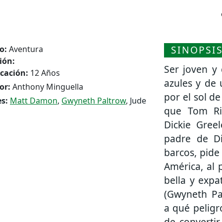
SINOPSI
o:
Aventura
ión:
Ser joven y
icación:
12 Años
azules y de 
or:
Anthony Minguella
por el sol de
s:
Matt Damon
,
Gwyneth Paltrow
, Jude
que Tom Ri
Dickie Gree
padre de Di
barcos, pide
América, al 
bella y exp
(Gwyneth Pa
a qué peligr
de convertir