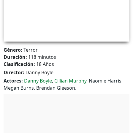
Género:
Terror
Duración:
118 minutos
Clasificación:
18 Años
Director:
Danny Boyle
Actores:
Danny Boyle
,
Cillian Murphy
, Naomie Harris,
Megan Burns, Brendan Gleeson.