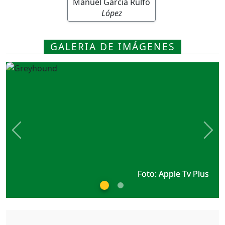
Manuel García Rulfo
López
GALERIA DE IMÁGENES
Previous
Nex
Foto: Apple Tv Plus
Foto: Apple Tv Plus