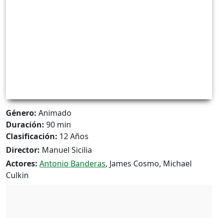
Género:
Animado
Duración:
90 min
Clasificación:
12 Años
Director:
Manuel Sicilia
Actores:
Antonio Banderas
, James Cosmo, Michael
Culkin