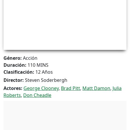
Género:
Acción
Duración:
110 MINS
Clasificación:
12 Años
Director:
Steven Soderbergh
Actores:
George Clooney
,
Brad Pitt
,
Matt Damon
,
Julia
Roberts
,
Don Cheadle