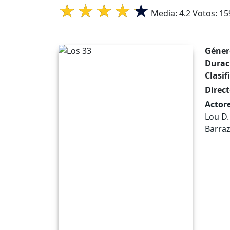
Media:
4.2
Votos:
15
Géner
Durac
Clasif
Direct
Actore
Lou D.
Barraz