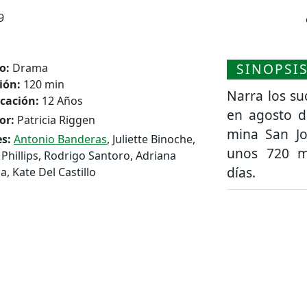
9
SINOPSI
o:
Drama
ión:
120 min
Narra los su
icación:
12 Años
en agosto d
or:
Patricia Riggen
mina San Jo
s:
Antonio Banderas
, Juliette Binoche,
unos 720 m
 Phillips, Rodrigo Santoro, Adriana
días.
a, Kate Del Castillo