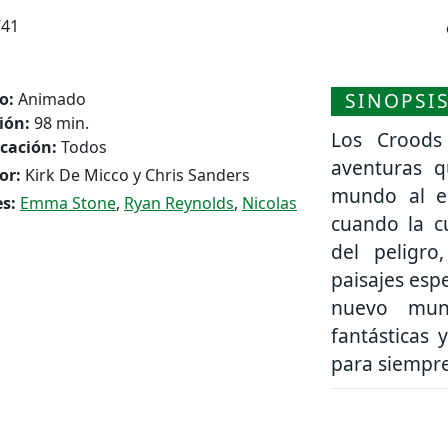
741
SINOPSI
o:
Animado
ión:
98 min.
Los Croods
icación:
Todos
aventuras q
or:
Kirk De Micco y Chris Sanders
mundo al em
s:
Emma Stone
,
Ryan Reynolds
,
Nicolas
cuando la c
del peligro
paisajes esp
nuevo mund
fantásticas
para siempre