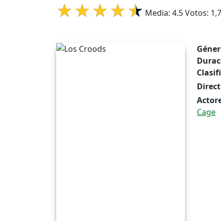
Media:
4.5
Votos:
1,
Géner
Durac
Clasif
Direct
Actore
Cage