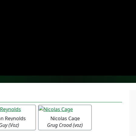
an Reynolds
Nicolas Cage
Guy (Voz)
Grug Crood (voz)