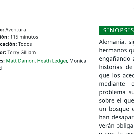
SINOPSI
o:
Aventura
ión:
115 minutos
Alemania, s
icación:
Todos
hermanos qu
or:
Terry Gilliam
engañando a
s:
Matt Damon
,
Heath Ledger
, Monica
historias de
i.
que los ace
mediante e
problema su
sobre el que
un bosque e
han desapar
verán obliga
y con la ay