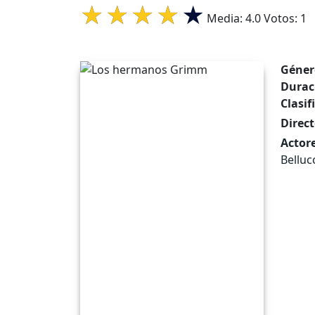
Media:
4.0
Votos:
1
Géner
Durac
Clasif
Direct
Actore
Bellucc