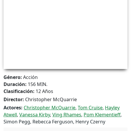
Género:
Acción
Duración:
156 MIN.
Clasificación:
12 Años
Director:
Christopher McQuarrie
Actores:
Christopher McQuarrie
,
Tom Cruise
,
Hayley
Atwell
,
Vanessa Kirby
,
Ving Rhames
,
Pom Klementieff
,
Simon Pegg, Rebecca Ferguson, Henry Czerny