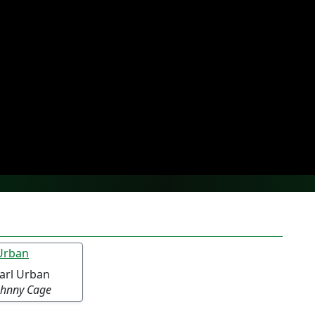
arl Urban
ohnny Cage