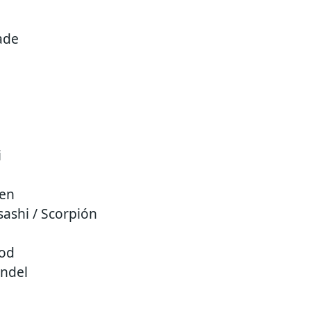
ade
i
den
ashi / Scorpión
rod
indel