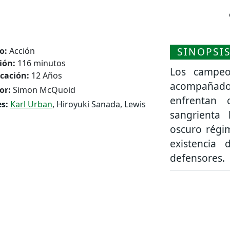
SINOPSI
o:
Acción
ión:
116 minutos
Los campeo
icación:
12 Años
acompañado
or:
Simon McQuoid
enfrentan 
s:
Karl Urban
, Hiroyuki Sanada, Lewis
sangrienta
oscuro régi
existencia
defensores.