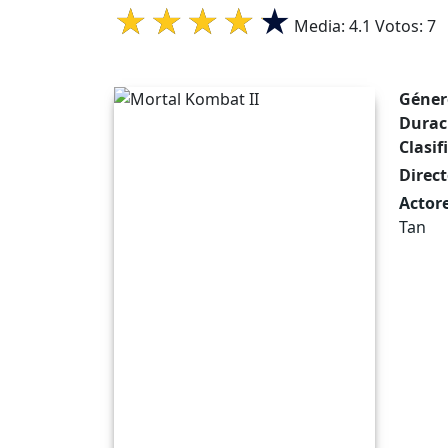
Media:
4.1
Votos:
7
Géner
Durac
Clasif
Direct
Actore
Tan