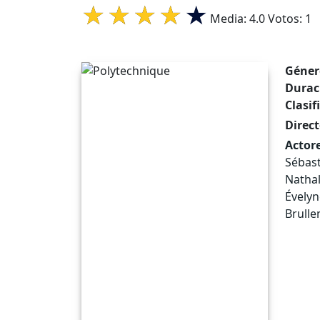
Media:
4.0
Votos:
1
Géner
Durac
Clasif
Direct
Actore
Sébast
Nathal
Évelyn
Brulle