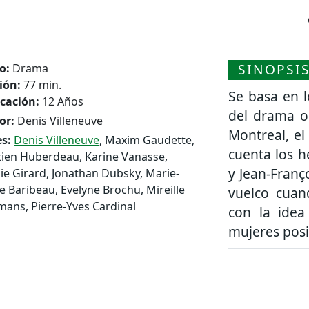
SINOPSI
o:
Drama
ión:
77 min.
Se basa en l
icación:
12 Años
del drama oc
or:
Denis Villeneuve
Montreal, el
s:
Denis Villeneuve
, Maxim Gaudette,
cuenta los h
ien Huberdeau, Karine Vanasse,
y Jean-Franç
ie Girard, Jonathan Dubsky, Marie-
e Baribeau, Evelyne Brochu, Mireille
vuelco cuan
mans, Pierre-Yves Cardinal
con la ide
mujeres posi