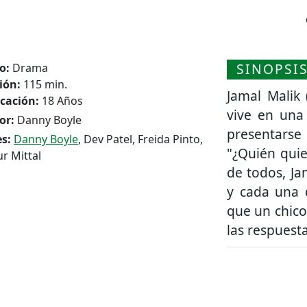
SINOPSI
o:
Drama
ión:
115 min.
Jamal Malik
icación:
18 Años
vive en una
or:
Danny Boyle
presentarse
s:
Danny Boyle
, Dev Patel, Freida Pinto,
"¿Quién quie
r Mittal
de todos, J
y cada una 
que un chico
las respuesta