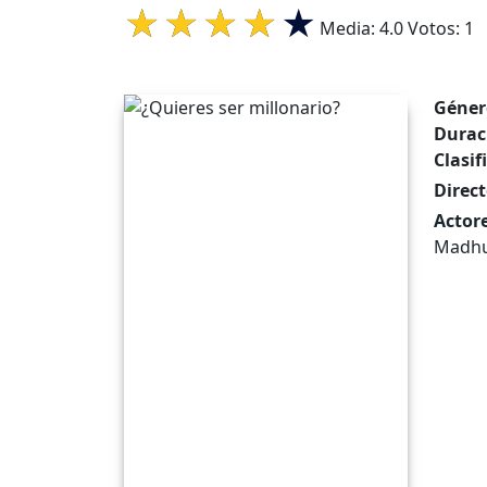
Media:
4.0
Votos:
1
Géner
Durac
Clasif
Direct
Actore
Madhu