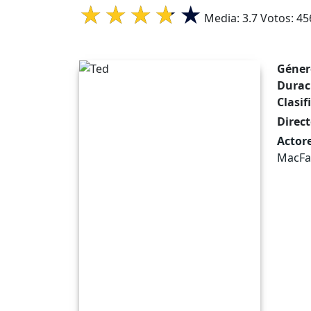
Media:
3.7
Votos:
45
Géner
Durac
Clasif
Direct
Actore
MacFa