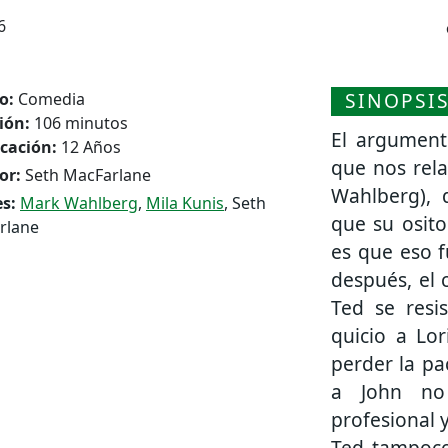
6
SINOPSI
o:
Comedia
ión:
106 minutos
El argument
icación:
12 Años
que nos rela
or:
Seth MacFarlane
Wahlberg), 
s:
Mark Wahlberg
,
Mila Kunis
, Seth
que su osito
rlane
es que eso f
después, el 
Ted se resi
quicio a Lo
perder la pa
a John no 
profesional 
Ted tampoco