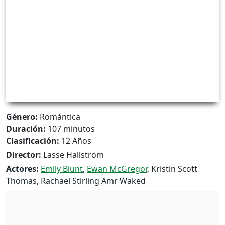
Género:
Romántica
Duración:
107 minutos
Clasificación:
12 Años
Director:
Lasse Hallström
Actores:
Emily Blunt
,
Ewan McGregor
, Kristin Scott
Thomas, Rachael Stirling Amr Waked