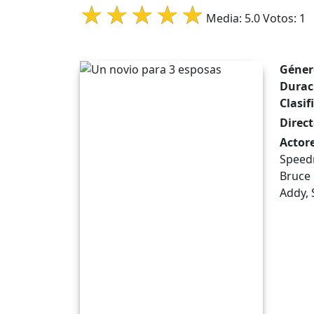
Media:
5.0
Votos:
1
Géner
Durac
Clasif
Direct
Actore
Speed
Bruce 
Addy, 