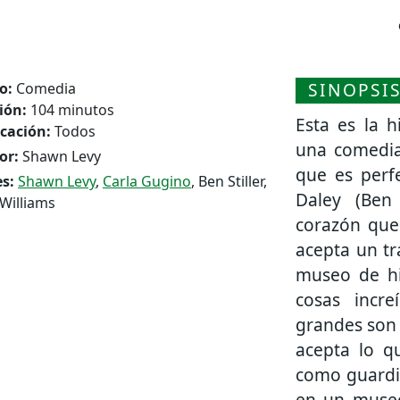
SINOPSI
o:
Comedia
ión:
104 minutos
Esta es la 
icación:
Todos
una comedia 
or:
Shawn Levy
que es perf
s:
Shawn Levy
,
Carla Gugino
, Ben Stiller,
Daley (Ben
Williams
corazón que
acepta un tr
museo de hi
cosas incr
grandes son 
acepta lo q
como guardi
en un museo