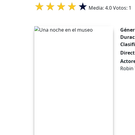
Media:
4.0
Votos:
1
Géner
Durac
Clasif
Direct
Actore
Robin 