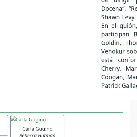
Docena”, “R
Shawn Levy 
En el guión
participan 
Goldin, Th
Venokur sobr
está confo
Cherry, Mar
Coogan, Mars
Patrick Galla
Carla Gugino
Rebecca Hutman