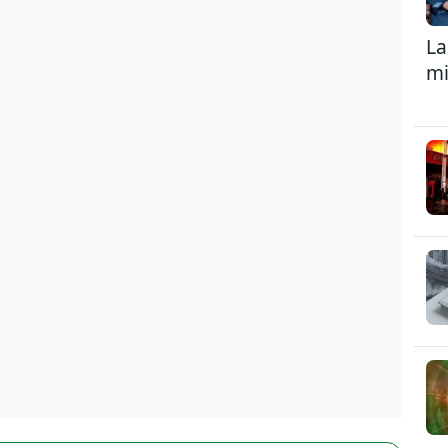
La
mi