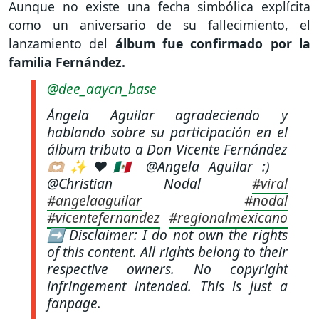
Aunque no existe una fecha simbólica explícita
como un aniversario de su fallecimiento, el
lanzamiento del
álbum fue confirmado por la
familia Fernández.
@dee_aaycn_base
Ángela Aguilar agradeciendo y
hablando sobre su participación en el
álbum tributo a Don Vicente Fernández
🫶🏼✨❤️🇲🇽 @Angela Aguilar :)
@Christian Nodal
#viral
#angelaaguilar
#nodal
#vicentefernandez
#regionalmexicano
➡️ Disclaimer: I do not own the rights
of this content. All rights belong to their
respective owners. No copyright
infringement intended. This is just a
fanpage.