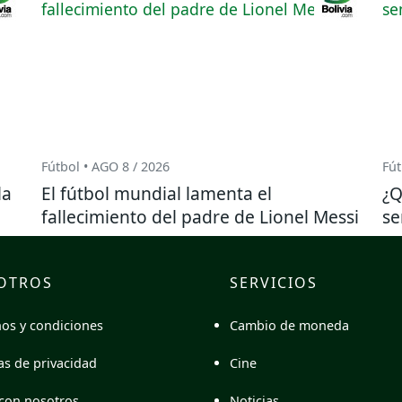
Fútbol • AGO 8 / 2026
Fút
la
El fútbol mundial lamenta el
¿Q
fallecimiento del padre de Lionel Messi
se
OTROS
SERVICIOS
Cambio de moneda
os y condiciones
Cine
cas de privacidad
Noticias
con nosotros