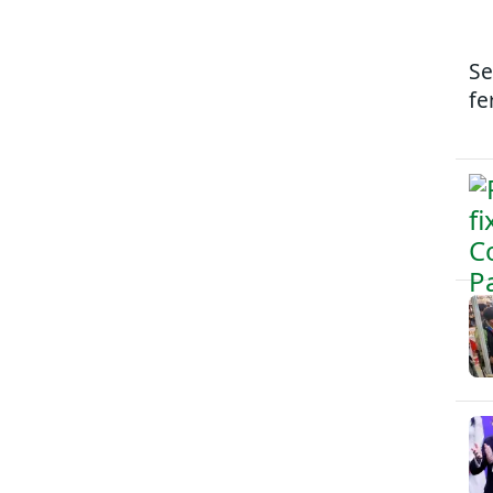
Se
fe