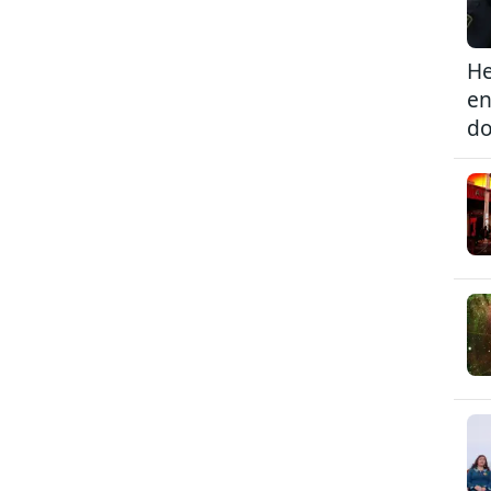
He
en
do