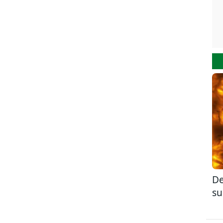
De
su