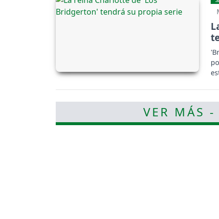
L
t
'B
po
es
VER MÁS -