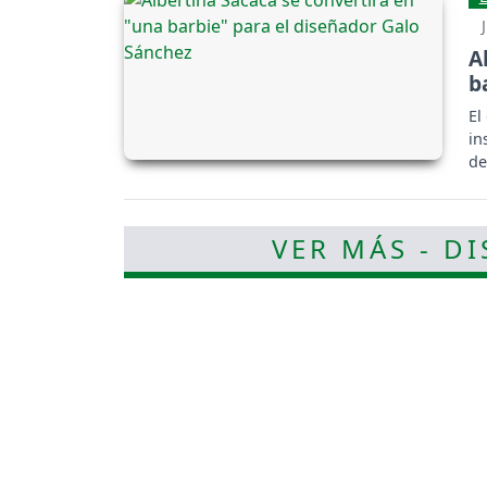
A
b
El
in
de
VER MÁS - D