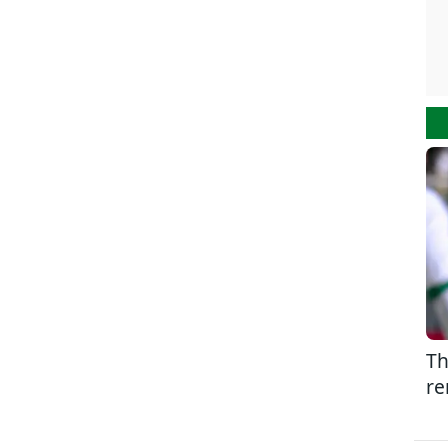
Th
re