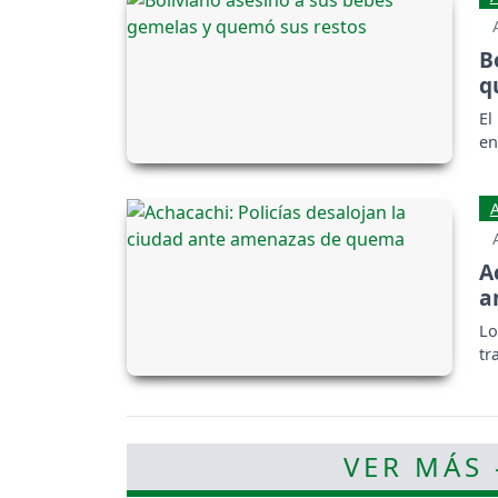
B
q
El
en
A
a
Lo
tr
VER MÁS 