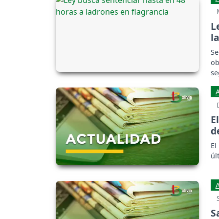
L
l
Se
ob
se
E
d
El
úl
S