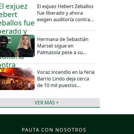
El exjuez Hebert Zeballos
fue liberado y ahora
exigen auditoría contra
jueces del caso
Hermana de Sebastián
Marset sigue en
Palmasola pese a su
detención domiciliaria
Voraz incendio en la feria
Barrio Lindo deja cerca
de 10 mil puestos
afectados
VER MÁS +
PAUTA CON NOSOTROS