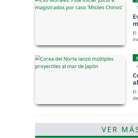
E
m
El
in
C
a
El
de
VER MÁS