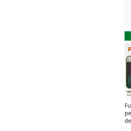
Fu
pe
de