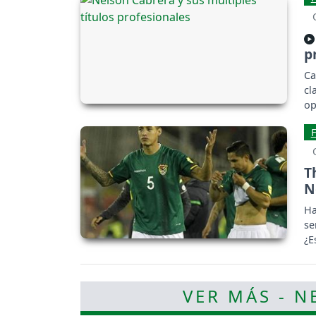
p
Ca
cl
op
T
N
Ha
se
¿E
VER MÁS - N