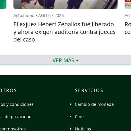
Actualidad • AGO 6 / 2026
Act
El exjuez Hebert Zeballos fue liberado
Ro
y ahora exigen auditoría contra jueces
co
del caso
VER MÁS +
OTROS
SERVICIOS
Cambio de moneda
os y condiciones
Cine
cas de privacidad
Noticias
con nosotros