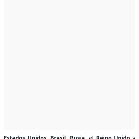
Estados Unidos
,
Brasil
,
Rusia
, el
Reino Unido
y