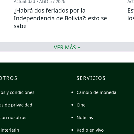
Actualidad • AGO 5 / 2026
Act
¿Habrá dos feriados por la
Es
o
Independencia de Bolivia?: esto se
lo
sabe
VER MÁS +
OTROS
SERVICIOS
Cambio de moneda
os y condiciones
Cine
cas de privacidad
Noticias
con nosotros
Radio en vivo
interlatin