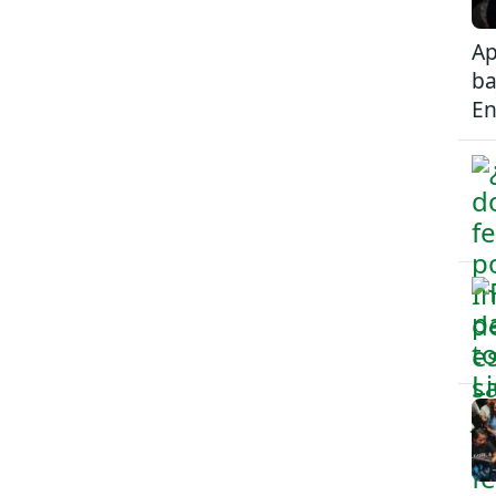
Ap
ba
En