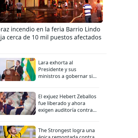
raz incendio en la feria Barrio Lindo
ja cerca de 10 mil puestos afectados
Lara exhorta al
Presidente y sus
ministros a gobernar sin
mentiras
El exjuez Hebert Zeballos
fue liberado y ahora
exigen auditoría contra
jueces del caso
The Strongest logra una
épica remontada contra