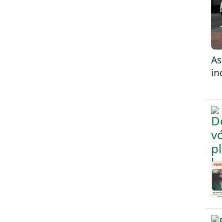
As
in