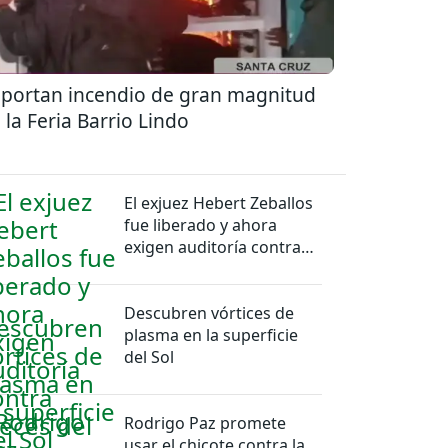
portan incendio de gran magnitud
 la Feria Barrio Lindo
El exjuez Hebert Zeballos
fue liberado y ahora
exigen auditoría contra
jueces del caso
Descubren vórtices de
plasma en la superficie
del Sol
Rodrigo Paz promete
usar el chicote contra la