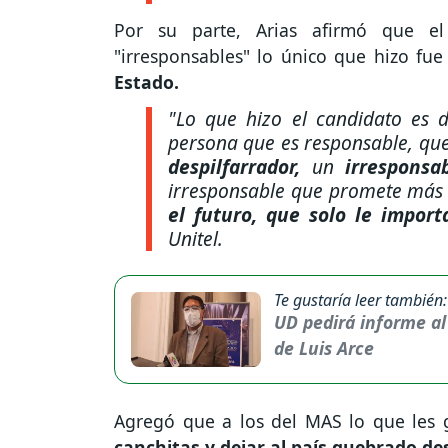
Por su parte, Arias afirmó que el
"irresponsables" lo único que hizo fu
Estado.
"Lo que hizo el candidato es d
persona que es responsable, que
despilfarrador,
un
irresponsa
irresponsable que promete más 
el futuro, que solo le import
Unitel.
Te gustaría leer también:
UD pedirá informe al
de Luis Arce
Agregó que a los del MAS lo que les 
canchitas y dejar al país quebrado d