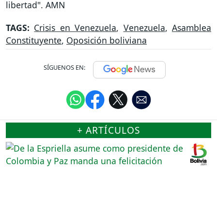
libertad". AMN
TAGS:
Crisis en Venezuela
,
Venezuela
,
Asamblea
Constituyente
,
Oposición boliviana
SÍGUENOS EN:
+ ARTÍCULOS