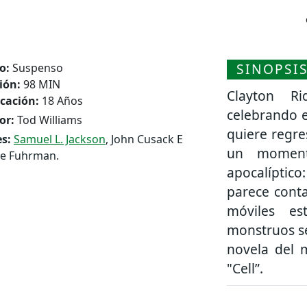
SINOPSI
o:
Suspenso
ión:
98 MIN
Clayton R
icación:
18 Años
celebrando e
or:
Tod Williams
quiere regre
s:
Samuel L. Jackson
, John Cusack E
un moment
le Fuhrman.
apocalípti
parece conta
móviles es
monstruos se
novela del 
"Cell”.