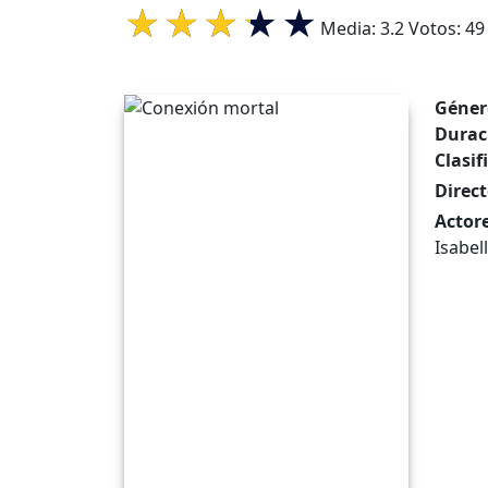
Media:
3.2
Votos:
49
Géner
Durac
Clasif
Direct
Actore
Isabel