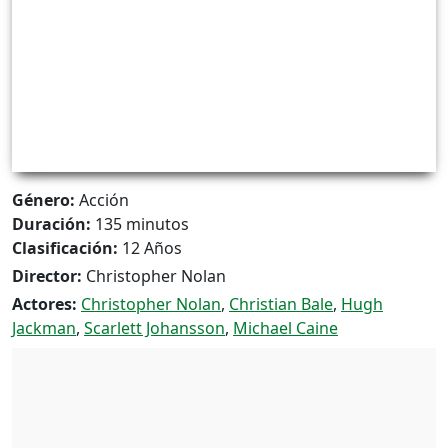
Género:
Acción
Duración:
135 minutos
Clasificación:
12 Años
Director:
Christopher Nolan
Actores:
Christopher Nolan
,
Christian Bale
,
Hugh
Jackman
,
Scarlett Johansson
,
Michael Caine