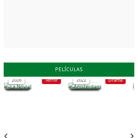
¡La Novia!
Ámsterdam
PELÍCULAS
2026
Terror
2022
Drama