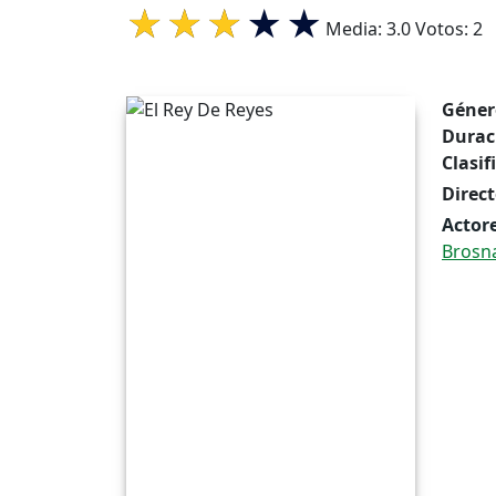
Media:
3.0
Votos:
2
Géner
Durac
Clasif
Direct
Actore
Brosn