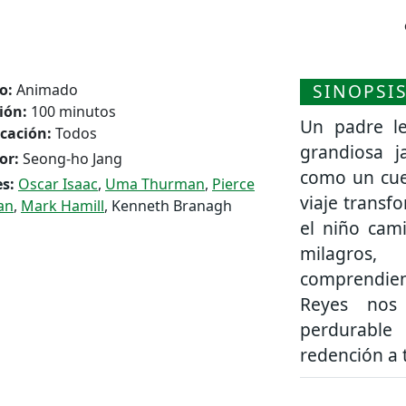
SINOPSI
o:
Animado
ión:
100 minutos
Un padre le
icación:
Todos
grandiosa 
or:
Seong-ho Jang
como un cue
s:
Oscar Isaac
,
Uma Thurman
,
Pierce
viaje transf
an
,
Mark Hamill
, Kenneth Branagh
el niño cam
milagros,
comprendien
Reyes nos 
perdurable
redención a 