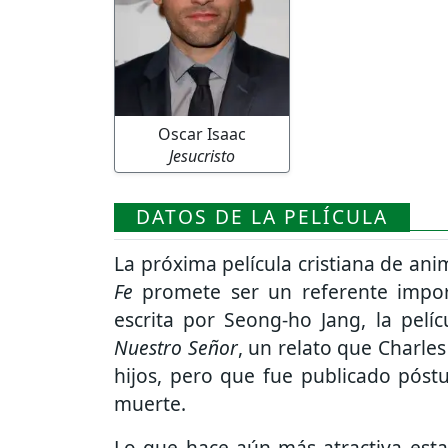
Oscar Isaac
Jesucristo
DATOS DE LA PELÍCULA
La próxima película cristiana de an
Fe
promete ser un referente impor
escrita por Seong-ho Jang, la pelí
Nuestro Señor
, un relato que Charles
hijos, pero que fue publicado pós
muerte.
Lo que hace aún más atractiva esta 