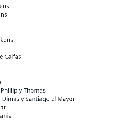
ens
ens
ckens
e Caifás
a
Phillip y Thomas
, Dimas y Santiago el Mayor
zar
ania